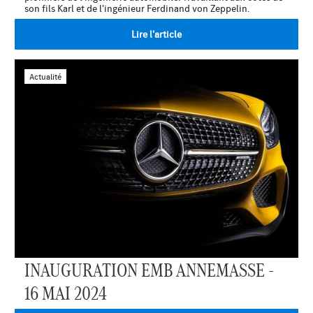
son fils Karl et de l'ingénieur Ferdinand von Zeppelin.
Lire l'article
Actualité
INAUGURATION EMB ANNEMASSE -
16 MAI 2024