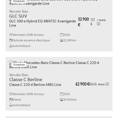
Occasion
Mercedes-Benz
GLC SUV
52 900
757
/ mois
GLC 300 e Hybrid EQ 4MATIC Avantgarde
€
€
Line
Mercedes EMB Annecy
2024
Hybride essence électrique
32 269km
Automatique
Occasion
Mercedes-Benz
Classe C Berline
42 900 €
614 €
/ mois
Classe C 220 d Berline AMG Line
Mercedes EMB Annecy
2025
Diesel
35 064km
Automatique